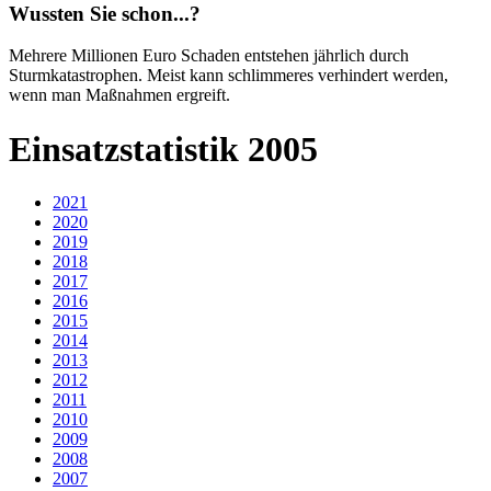
Wussten Sie schon...?
Mehrere Millionen Euro Schaden entstehen jährlich durch
Sturmkatastrophen. Meist kann schlimmeres verhindert werden,
wenn man Maßnahmen ergreift.
Einsatzstatistik 2005
2021
2020
2019
2018
2017
2016
2015
2014
2013
2012
2011
2010
2009
2008
2007