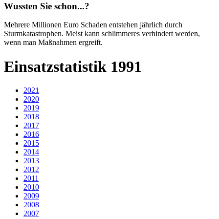
Wussten Sie schon...?
Mehrere Millionen Euro Schaden entstehen jährlich durch
Sturmkatastrophen. Meist kann schlimmeres verhindert werden,
wenn man Maßnahmen ergreift.
Einsatzstatistik 1991
2021
2020
2019
2018
2017
2016
2015
2014
2013
2012
2011
2010
2009
2008
2007