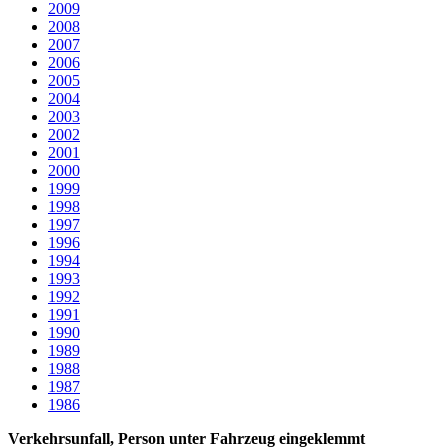
2009
2008
2007
2006
2005
2004
2003
2002
2001
2000
1999
1998
1997
1996
1994
1993
1992
1991
1990
1989
1988
1987
1986
Verkehrsunfall, Person unter Fahrzeug eingeklemmt