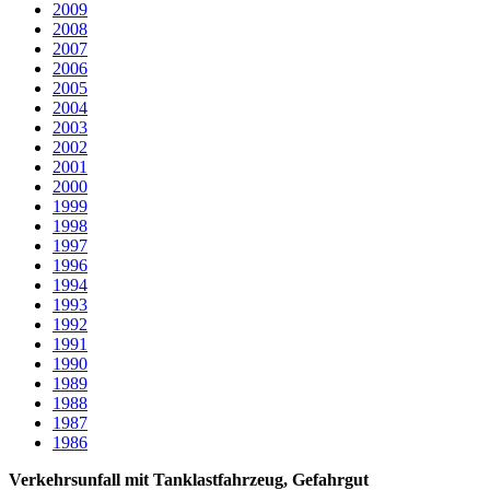
2009
2008
2007
2006
2005
2004
2003
2002
2001
2000
1999
1998
1997
1996
1994
1993
1992
1991
1990
1989
1988
1987
1986
Verkehrsunfall mit Tanklastfahrzeug, Gefahrgut