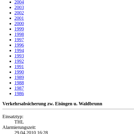
2004
2003
2002
2001
2000
1999
1998
1997
1996
1994
1993
1992
1991
1990
1989
1988
1987
1986
Verkehrsabsicherung zw. Eisingen u. Waldbrunn
Einsatztyp:
THL
Alarmierungszeit:
29.04.2010 16:28