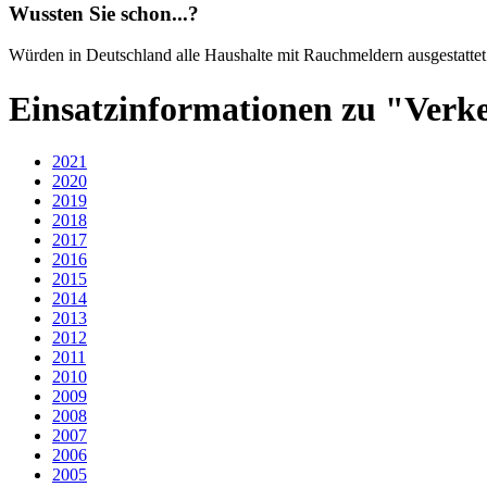
Wussten Sie schon...?
Würden in Deutschland alle Haushalte mit Rauchmeldern ausgestattet
Einsatzinformationen zu "Verk
2021
2020
2019
2018
2017
2016
2015
2014
2013
2012
2011
2010
2009
2008
2007
2006
2005