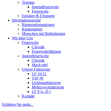
Termine
Jugendfeuerwehr
Feuerwehr
Einsätze & Übungen
Informationsportal
Bürgerinformationen
Kindergarten
Menschen mit Behinderung
Wir über Uns
Feuerwehr
Chronik
Feuerwehrführung
Jugendfeuerwehr
Chronik
Mach mit!
Unsere Fahrzeuge
LF 16/12
TSF-W
Lichtmastfahrzeug
Mehrzweckfahrzeug
LF 8 (a. D.)
Kontakt
Erfahren Sie mehr...