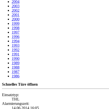
2004
2003
2002
2001
2000
1999
1998
1997
1996
1994
1993
1992
1991
1990
1989
1988
1987
1986
Schnelles Türe öffnen
Einsatztyp:
THL
Alarmierungszeit:
14.06.2014 16:05