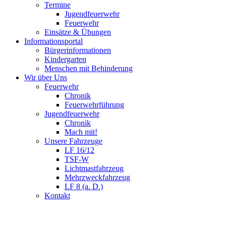
Termine
Jugendfeuerwehr
Feuerwehr
Einsätze & Übungen
Informationsportal
Bürgerinformationen
Kindergarten
Menschen mit Behinderung
Wir über Uns
Feuerwehr
Chronik
Feuerwehrführung
Jugendfeuerwehr
Chronik
Mach mit!
Unsere Fahrzeuge
LF 16/12
TSF-W
Lichtmastfahrzeug
Mehrzweckfahrzeug
LF 8 (a. D.)
Kontakt