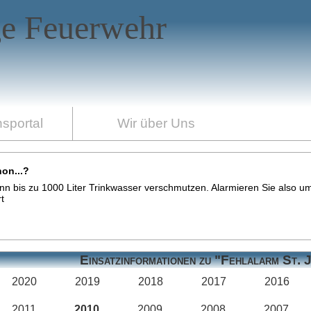
ge Feuerwehr
nsportal
Wir über Uns
on...?
ann bis zu 1000 Liter Trinkwasser verschmutzen. Alarmieren Sie also
t
Einsatzinformationen zu "Fehlalarm St. 
2020
2019
2018
2017
2016
2011
2010
2009
2008
2007