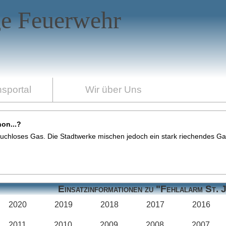
ge Feuerwehr
nsportal
Wir über Uns
on...?
eruchloses Gas. Die Stadtwerke mischen jedoch ein stark riechendes Ga
Einsatzinformationen zu "Fehlalarm St. 
2020
2019
2018
2017
2016
2011
2010
2009
2008
2007