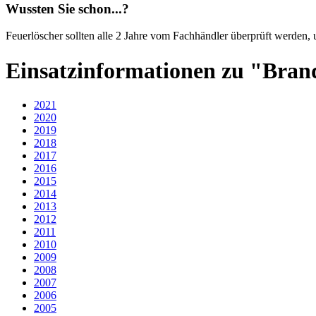
Wussten Sie schon...?
Feuerlöscher sollten alle 2 Jahre vom Fachhändler überprüft werden,
Einsatzinformationen zu "Bra
2021
2020
2019
2018
2017
2016
2015
2014
2013
2012
2011
2010
2009
2008
2007
2006
2005