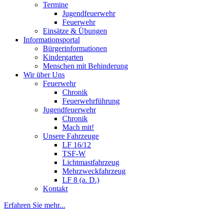
Termine
Jugendfeuerwehr
Feuerwehr
Einsätze & Übungen
Informationsportal
Bürgerinformationen
Kindergarten
Menschen mit Behinderung
Wir über Uns
Feuerwehr
Chronik
Feuerwehrführung
Jugendfeuerwehr
Chronik
Mach mit!
Unsere Fahrzeuge
LF 16/12
TSF-W
Lichtmastfahrzeug
Mehrzweckfahrzeug
LF 8 (a. D.)
Kontakt
Erfahren Sie mehr...