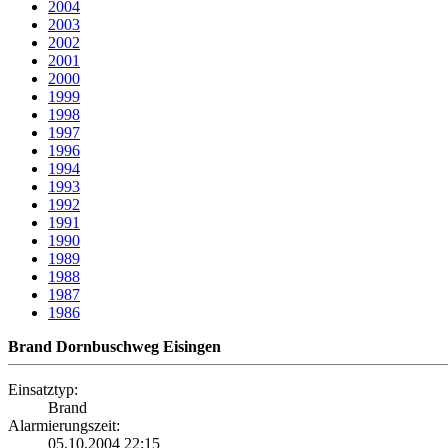
2004
2003
2002
2001
2000
1999
1998
1997
1996
1994
1993
1992
1991
1990
1989
1988
1987
1986
Brand Dornbuschweg Eisingen
Einsatztyp:
Brand
Alarmierungszeit:
05.10.2004 22:15