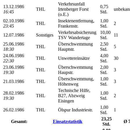
Verkehrsunfall
13.12.1986
0,75
THL
Irtenberger Forst
unbekan
16:45
Std.
(o.E.)
02.10.1986
Insektenentfernung,
1,00
THL
2
23:45
Frankenstr.
Std.
Verkehrsabsicherung
10,00
12.07.1986
Sonstiges
11
TSV Wandertage
Std.
25.06.1986
Überschwemmung
2,50
THL
5
18:30
Hauptstr.
Std.
24.06.1986
4,00
THL
Unwettereinsätze
30
22:30
Std.
23.06.1986
Überschwemmung
2,00
THL
3
19:30
Haupstr.
Std.
Überschwemmung,
1,00
21.03.1986
THL
3
Höhenweg
Std.
Technische Hilfe,
28.02.1986
1,00
THL
B27, Abzweig
2
19:30
Std.
Eisingen
1,00
26.02.1986
THL
Ölspur Industriestr.
1
Std.
23,25
Gesamt:
Einsatzstatistik
Ø 
Std.