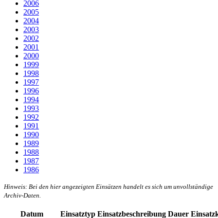
2006
2005
2004
2003
2002
2001
2000
1999
1998
1997
1996
1994
1993
1992
1991
1990
1989
1988
1987
1986
Hinweis: Bei den hier angezeigten Einsätzen handelt es sich um unvollständige
Archiv-Daten.
Datum
Einsatztyp
Einsatzbeschreibung
Dauer
Einsatzk