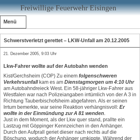
Freiwillige Feuerwehr Eisingen
Menü
Schwerstverletzt gerettet – LKW-Unfall am 20.12.2005
21. Dezember 2005, 9:03 Uhr
Lkw-Fahrer wollte auf der Autobahn wenden
Kist/Gerchsheim (COP) Zu einem
folgenschweren
Verkehrsunfall
kam es am
Dienstagmorgen um 4:10 Uhr
am Autobahndreieck West. Ein 58-jähriger Lkw-Fahrer aus
Westfalen war nach Polizeiangaben irrtümlich von der A 3 in
Richtung Tauberbischofsheim abgefahren. Als er seinen
Irrtum bemerkte, war seine Reaktion verhängnisvoll:
Er
wollte in der Einmündung zur A 81 wenden
.
Just in dem Moment, als der Lkw quer stand, prallte ein
Lastzug mit Göppinger Kennzeichen in den Anhänger.
Durch den Aufprall geriet dieser nach rechts auf die
Böschung, wodurch der Anhänger umkippte. Während der