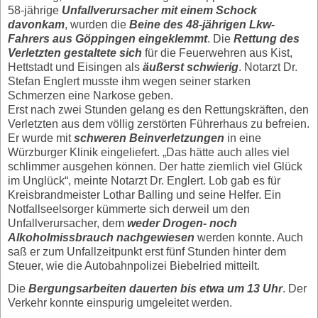
58-jährige
Unfallverursacher mit einem Schock
davonkam
, wurden die
Beine des 48-jährigen Lkw-
Fahrers aus Göppingen eingeklemmt
. Die
Rettung des
Verletzten gestaltete sich
für die Feuerwehren aus Kist,
Hettstadt und Eisingen als
äußerst schwierig
. Notarzt Dr.
Stefan Englert musste ihm wegen seiner starken
Schmerzen eine Narkose geben.
Erst nach zwei Stunden gelang es den Rettungskräften, den
Verletzten aus dem völlig zerstörten Führerhaus zu befreien.
Er wurde mit
schweren Beinverletzungen
in eine
Würzburger Klinik eingeliefert. „Das hätte auch alles viel
schlimmer ausgehen können. Der hatte ziemlich viel Glück
im Unglück“, meinte Notarzt Dr. Englert. Lob gab es für
Kreisbrandmeister Lothar Balling und seine Helfer. Ein
Notfallseelsorger kümmerte sich derweil um den
Unfallverursacher, dem
weder Drogen- noch
Alkoholmissbrauch nachgewiesen
werden konnte. Auch
saß er zum Unfallzeitpunkt erst fünf Stunden hinter dem
Steuer, wie die Autobahnpolizei Biebelried mitteilt.
Die
Bergungsarbeiten dauerten bis etwa um 13 Uhr
. Der
Verkehr konnte einspurig umgeleitet werden.