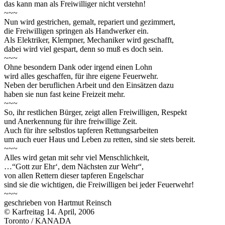
das kann man als Freiwilliger nicht verstehn!
~~~
Nun wird gestrichen, gemalt, repariert und gezimmert,
die Freiwilligen springen als Handwerker ein.
Als Elektriker, Klempner, Mechaniker wird geschafft,
dabei wird viel gespart, denn so muß es doch sein.
~~~
Ohne besondern Dank oder irgend einen Lohn
wird alles geschaffen, für ihre eigene Feuerwehr.
Neben der beruflichen Arbeit und den Einsätzen dazu
haben sie nun fast keine Freizeit mehr.
~~~
So, ihr restlichen Bürger, zeigt allen Freiwilligen, Respekt
und Anerkennung für ihre freiwillige Zeit.
Auch für ihre selbstlos tapferen Rettungsarbeiten
um auch euer Haus und Leben zu retten, sind sie stets bereit.
~~~
Alles wird getan mit sehr viel Menschlichkeit,
…“Gott zur Ehr‘, dem Nächsten zur Wehr“,
von allen Rettern dieser tapferen Engelschar
sind sie die wichtigen, die Freiwilligen bei jeder Feuerwehr!
~~~
geschrieben von Hartmut Reinsch
© Karfreitag 14. April, 2006
Toronto / KANADA