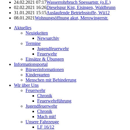
24.02.2021 07:17
Wasserrohrbruch Spessartstr. (o.E.)
02.02.2021 16:26
Dieselspur Kist, Eisingen, Waldbrunn
31.01.2021 15:15
Auslaufende Betriebsstoffe, Wü12
08.01.2021
Wohnungsöffnung akut, Merowingerstr.
Aktuelles
Neuigkeiten
Newsarchiv
Termine
Jugendfeuerwehr
Feuerwehr
Einsätze & Übungen
Informationsportal
Bürgerinformationen
Kindergarten
Menschen mit Behinderung
Wir über Uns
Feuerwehr
Chronik
Feuerwehrführung
Jugendfeuerwehr
Chronik
Mach mit!
Unsere Fahrzeuge
LF 16/12